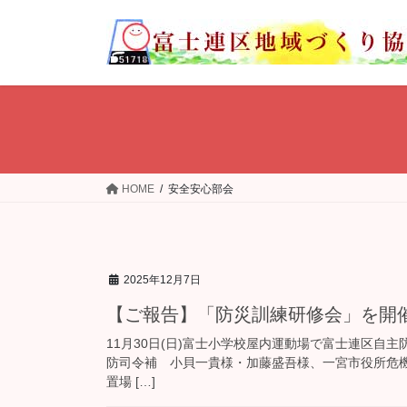
コ
ナ
ン
ビ
テ
ゲ
ン
ー
ツ
シ
へ
ョ
ス
ン
キ
に
ッ
移
HOME
安全安心部会
プ
動
2025年12月7日
【ご報告】「防災訓練研修会」を開
11月30日(日)富士小学校屋内運動場で富士連区自
防司令補 小貝一貴様・加藤盛吾様、一宮市役所危機
置場 […]