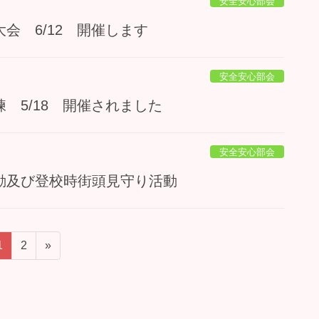
安全安心部会
会 6/12 開催します
安全安心部会
 5/18 開催されました
安全安心部会
運動及び登校時街頭見守り活動
固
固
1
2
»
定
定
ペ
ペ
ー
ー
ジ
ジ