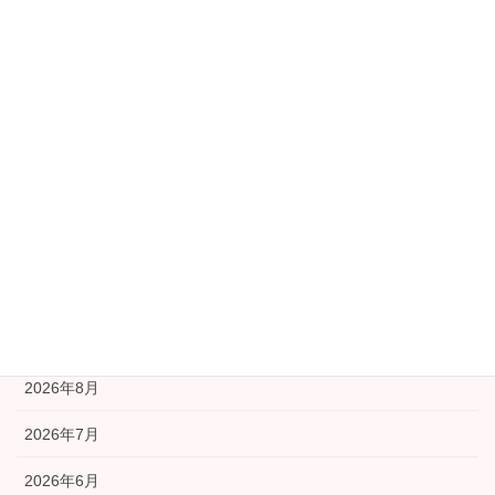
カテゴリー
公民館
協議会本部より
学習部会
安全安心部会
広報部会
福祉部会
アーカイブ
2026年8月
2026年7月
2026年6月