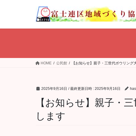
コ
ナ
ン
ビ
テ
ゲ
ン
ー
ツ
シ
へ
ョ
ス
ン
キ
に
ッ
移
HOME
公民館
【お知らせ】親子・三世代ボウリング
プ
動
2025年9月16日
/ 最終更新日時 :
2025年9月16日
ha
【お知らせ】親子・三
します