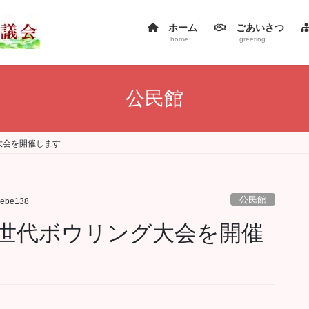
ホーム
ごあいさつ
home
greeting
公民館
大会を開催します
公民館
sebe138
世代ボウリング大会を開催