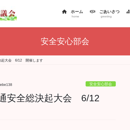
ホーム
ごあいさつ
home
greeting
安全安心部会
起大会 6/12 開催します
安全安心部会
sebe138
通安全総決起大会 6/12