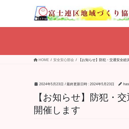
コ
ナ
ン
ビ
テ
ゲ
ン
ー
ツ
シ
へ
ョ
ス
ン
キ
に
ッ
移
HOME
安全安心部会
【お知らせ】防犯・交通安全総決
プ
動
2024年5月23日
/ 最終更新日時 :
2024年5月23日
ha
【お知らせ】防犯・交
開催します