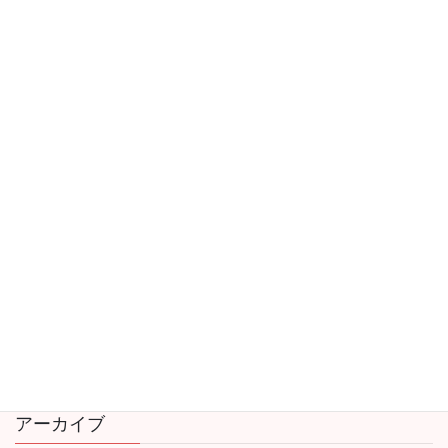
【お知らせ】社会見学（公民館）のご案内
2026年5月25日
カテゴリー
公民館
協議会本部より
学習部会
安全安心部会
広報部会
福祉部会
アーカイブ