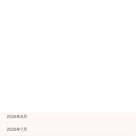
カテゴリー
公民館
協議会本部より
学習部会
安全安心部会
広報部会
福祉部会
アーカイブ
2026年8月
2026年7月