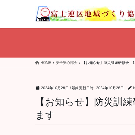
コ
ナ
ン
ビ
テ
ゲ
ン
ー
ツ
シ
へ
ョ
ス
ン
キ
に
ッ
移
HOME
安全安心部会
【お知らせ】防災訓練研修会 11/
プ
動
2024年10月28日
/ 最終更新日時 :
2024年10月28日
【お知らせ】防災訓練研修
ます