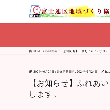
コ
ナ
ン
ビ
テ
ゲ
ン
ー
ツ
シ
へ
ョ
ス
ン
キ
に
ッ
移
HOME
福祉部会
【お知らせ】ふれあいカフェサロン 
プ
動
2024年6月24日
/ 最終更新日時 :
2024年6月24日
ha
【お知らせ】ふれあい
します。