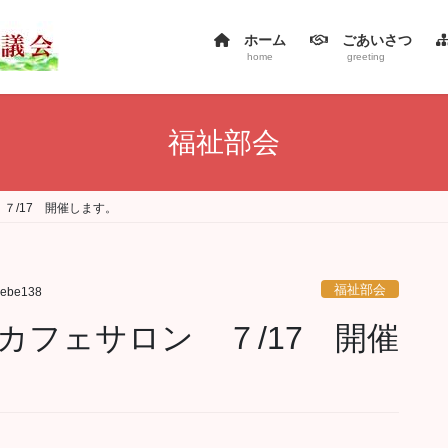
ホーム
ごあいさつ
home
greeting
福祉部会
７/17 開催します。
福祉部会
sebe138
カフェサロン ７/17 開催