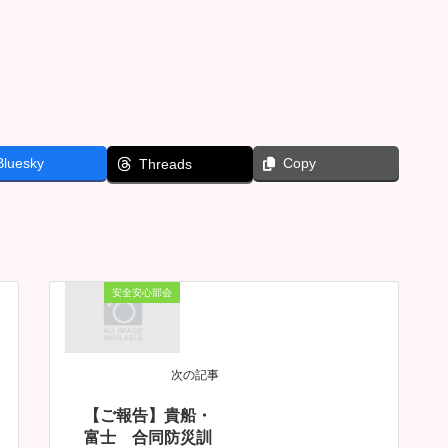
Bluesky
Copy
Threads
安全安心部会
次の記事
【ご報告】貴船・
富士 合同防災訓