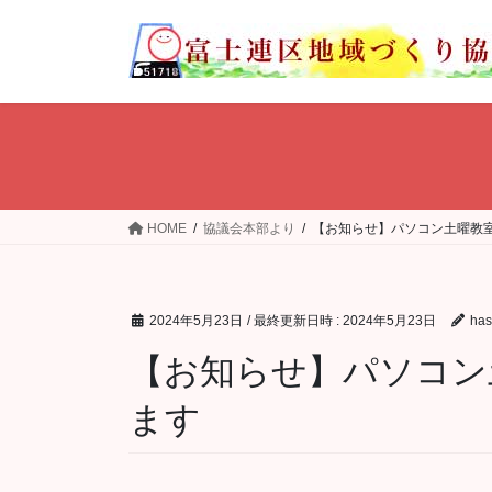
コ
ナ
ン
ビ
テ
ゲ
ン
ー
ツ
シ
へ
ョ
ス
ン
キ
に
ッ
移
HOME
協議会本部より
【お知らせ】パソコン土曜教室
プ
動
2024年5月23日
/ 最終更新日時 :
2024年5月23日
ha
【お知らせ】パソコン
ます